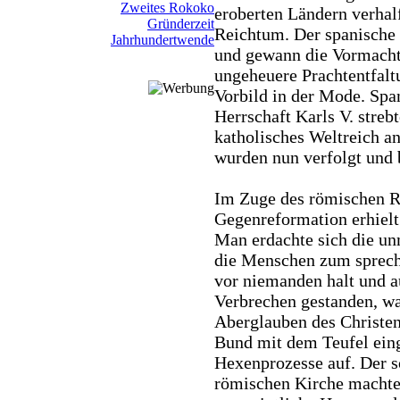
Zweites Rokoko
eroberten Ländern verha
Gründerzeit
Reichtum. Der spanisch
Jahrhundertwende
und gewann die Vormachts
ungeheuere Prachtentfal
Vorbild in der Mode. Spa
Herrschaft Karls V. strebt
katholisches Weltreich a
wurden nun verfolgt und b
Im Zuge des römischen R
Gegenreformation erhielt 
Man erdachte sich die u
die Menschen zum sprech
vor niemanden halt und a
Verbrechen gestanden, w
Aberglauben des Christe
Bund mit dem Teufel ein
Hexenprozesse auf. Der 
römischen Kirche machte