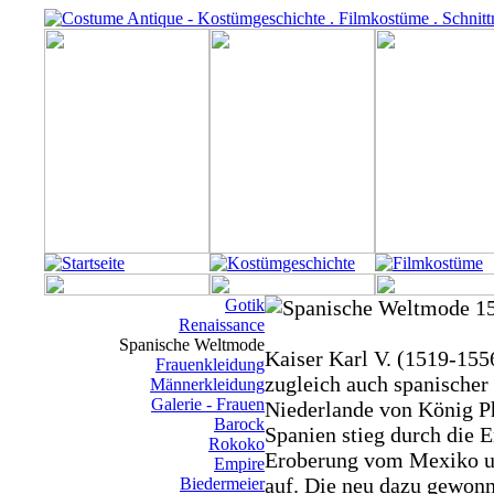
Gotik
Renaissance
Spanische Weltmode
Kaiser Karl V. (1519-155
Frauenkleidung
zugleich auch spanischer
Männerkleidung
Galerie - Frauen
Niederlande von König P
Barock
Spanien stieg durch die 
Rokoko
Eroberung vom Mexiko un
Empire
auf. Die neu dazu gewon
Biedermeier